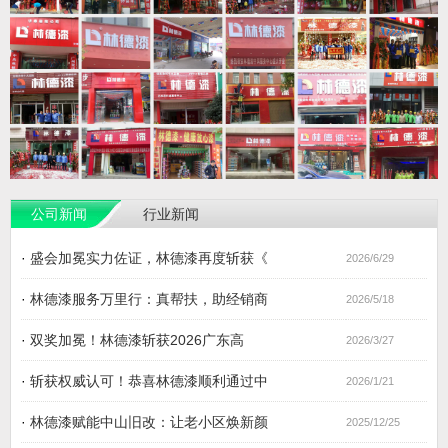
公司新闻
行业新闻
·
盛会加冕实力佐证，林德漆再度斩获《
2026/6/29
·
林德漆服务万里行：真帮扶，助经销商
2026/5/18
·
双奖加冕！林德漆斩获2026广东高
2026/3/27
·
斩获权威认可！恭喜林德漆顺利通过中
2026/1/21
·
林德漆赋能中山旧改：让老小区焕新颜
2025/12/25