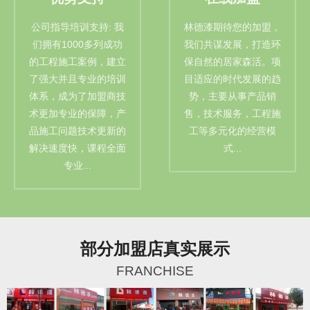
公司指导培训支持: 我
林德漆期待您的加盟，
们拥有1000多列成功
我们共谋发展，打造环
的工程施工案例，建立
保自然的居家森活。项
了强大并且专业的培训
目适应的时代发展的趋
体系，成为了加盟商技
势，主要从事产品销
术更加专业的保障，产
售，技术服务，工程施
品施工问题技术更新的
工等多元化的经营模
解决速度快，课程全面
式...
专业...
部分加盟店真实展示
FRANCHISE