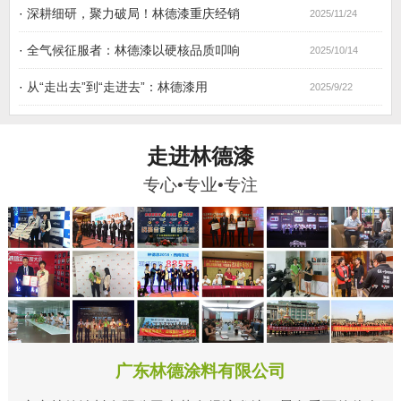
·
深耕细研，聚力破局！林德漆重庆经销
2025/11/24
·
全气候征服者：林德漆以硬核品质叩响
2025/10/14
·
从“走出去”到“走进去”：林德漆用
2025/9/22
走进林德漆
专心•专业•专注
广东林德涂料有限公司