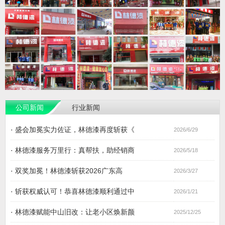
公司新闻
行业新闻
·
盛会加冕实力佐证，林德漆再度斩获《
2026/6/29
·
林德漆服务万里行：真帮扶，助经销商
2026/5/18
·
双奖加冕！林德漆斩获2026广东高
2026/3/27
·
斩获权威认可！恭喜林德漆顺利通过中
2026/1/21
·
林德漆赋能中山旧改：让老小区焕新颜
2025/12/25