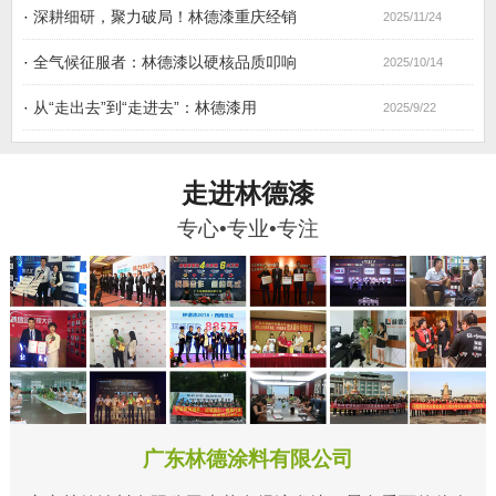
·
深耕细研，聚力破局！林德漆重庆经销
2025/11/24
·
全气候征服者：林德漆以硬核品质叩响
2025/10/14
·
从“走出去”到“走进去”：林德漆用
2025/9/22
走进林德漆
专心•专业•专注
广东林德涂料有限公司