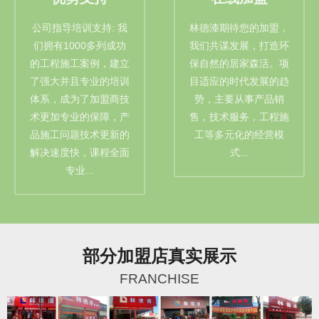
公司指导培训支持: 我
林德漆期待您的加盟，
们拥有1000多列成功
我们共谋发展，打造环
的工程施工案例，建立
保自然的居家森活。项
了强大并且专业的培训
目适应的时代发展的趋
体系，成为了加盟商技
势，主要从事产品销
术更加专业的保障，产
售，技术服务，工程施
品施工问题技术更新的
工等多元化的经营模
解决速度快，课程全面
式...
专业...
部分加盟店真实展示
FRANCHISE