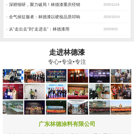
·
深耕细研，聚力破局！林德漆重庆经销
2025/11/24
·
全气候征服者：林德漆以硬核品质叩响
2025/10/14
·
从“走出去”到“走进去”：林德漆用
2025/9/22
走进林德漆
专心•专业•专注
广东林德涂料有限公司