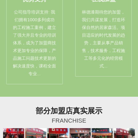
公司指导培训支持: 我
林德漆期待您的加盟，
们拥有1000多列成功
我们共谋发展，打造环
的工程施工案例，建立
保自然的居家森活。项
了强大并且专业的培训
目适应的时代发展的趋
体系，成为了加盟商技
势，主要从事产品销
术更加专业的保障，产
售，技术服务，工程施
品施工问题技术更新的
工等多元化的经营模
解决速度快，课程全面
式...
专业...
部分加盟店真实展示
FRANCHISE