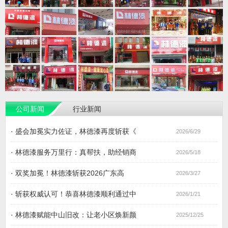
公司新闻
行业新闻
·
盛会加冕实力佐证，林德漆再度斩获《
2026/6/29
·
林德漆服务万里行：真帮扶，助经销商
2026/5/18
·
双奖加冕！林德漆斩获2026广东高
2026/3/27
·
斩获权威认可！恭喜林德漆顺利通过中
2026/1/21
·
林德漆赋能中山旧改：让老小区焕新颜
2025/12/25