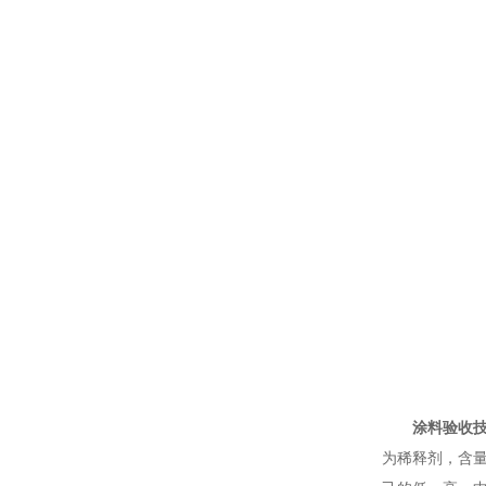
涂料验收
为稀释剂，含