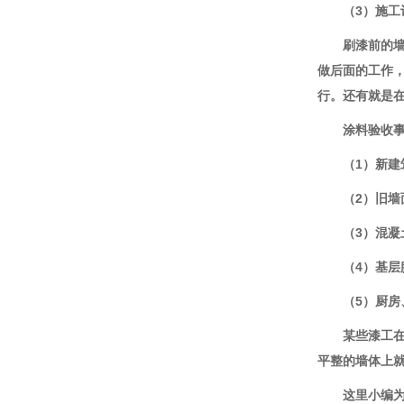
（
3
）施工
刷漆前的
做后面的工作
行。还有就是
涂料验收
（
1
）新建
（
2
）旧墙
（
3
）混凝
（
4
）基层
（
5
）厨房
某些漆工
平整的墙体上
这里小编