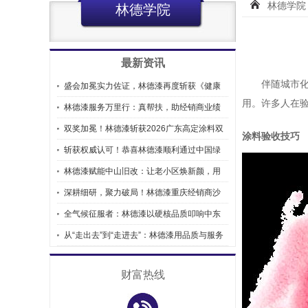
林德学院
林德学院
最新资讯
伴随城市
盛会加冕实力佐证，林德漆再度斩获《健康
用。许多人在
涂料企业一
林德漆服务万里行：真帮扶，助经销商业绩
翻倍
双奖加冕！林德漆斩获2026广东高定涂料双
涂料验收技巧
价值品
斩获权威认可！恭喜林德漆顺利通过中国绿
色建材产品
林德漆赋能中山旧改：让老小区焕新颜，用
实力筑就美
深耕细研，聚力破局！林德漆重庆经销商沙
龙会圆满落
全气候征服者：林德漆以硬核品质叩响中东
市场大门
从“走出去”到“走进去”：林德漆用品质与服务
筑起
财富热线