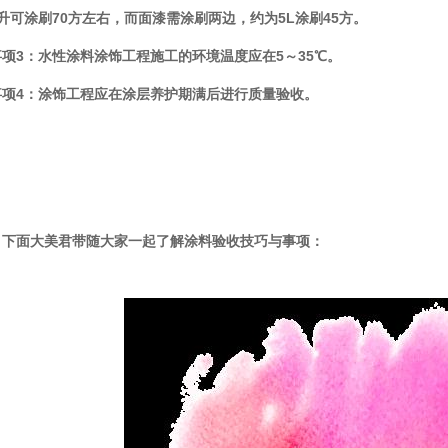
升可涂刷
70
方左右，而面漆需涂刷两边，约为
5L
涂刷
45
方。
事项
3
：水性涂料涂饰工程施工的环境温度应在
5
～
35℃
。
事项
4
：涂饰工程应在涂层养护期满后进行质量验收。
，下面大美君带随大家一起了解涂料验收技巧与事项：