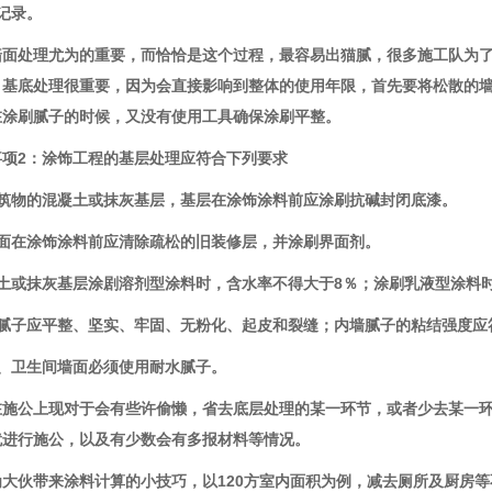
记录。
墙面处理尤为的重要，而恰恰是这个过程，最容易出猫腻，很多施工队为
，基底处理很重要，因为会直接影响到整体的使用年限，首先要将松散的
在涂刷腻子的时候，又没有使用工具确保涂刷平整。
事项
2
：涂饰工程的基层处理应符合下列要求
筑物的混凝土或抹灰基层，基层在涂饰涂料前应涂刷抗碱封闭底漆。
面在涂饰涂料前应清除疏松的旧装修层，并涂刷界面剂。
土或抹灰基层涂剧溶剂型涂料时，含水率不得大于
8
％；涂刷乳液型涂料
腻子应平整、坚实、牢固、无粉化、起皮和裂缝；内墙腻子的粘结强度应
、卫生间墙面必须使用耐水腻子。
在施公上现对于会有些许偷懒，省去底层处理的某一环节，或者少去某一
就进行施公，以及有少数会有多报材料等情况。
为大伙带来涂料计算的小技巧，以
120
方室内面积为例，减去厕所及厨房等