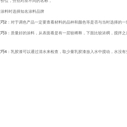
中价位，分别对应不同的名称，
择涂料时
选择知名涂料品牌
技巧
2
：对于调色产品一定要查看材料的品种和颜色等是否与当时选择的一
技巧
3
：质量好的涂料，从表面看是有一层较稀释，下面比较浓稠，搅拌之
。
技巧
4
：乳胶漆可以通过清水来检查，取少量乳胶漆放入水中搅动，水没有