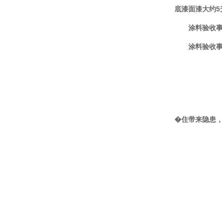
底漆面漆大约
5
涂料验收
涂料验收
�住带来隐患