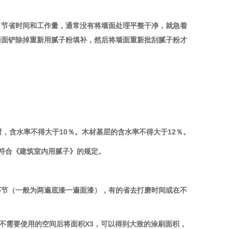
了节省时间和工作量，通常没有将墙面处理平整干净，就急着
墙面铲除掉重新用腻子粉填补，然后将墙面重新批刮腻子粉才
时，含水率不得大于
10
％。木材基层的含水率不得大于
12
％。
符合《建筑室内用腻子》的规定。
环节（一般为两遍底漆一遍面漆），有的省去打磨时间或在不
不需要使用的空间后将面积
X3
，可以得到大致的涂刷面积，