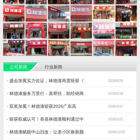
公司新闻
行业新闻
·
盛会加冕实力佐证，林德漆再度斩获《
2026/6/29
·
林德漆服务万里行：真帮扶，助经销商
2026/5/18
·
双奖加冕！林德漆斩获2026广东高
2026/3/27
·
斩获权威认可！恭喜林德漆顺利通过中
2026/1/21
·
林德漆赋能中山旧改：让老小区焕新颜
2025/12/25