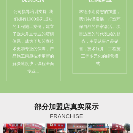
公司指导培训支持: 我
林德漆期待您的加盟，
们拥有1000多列成功
我们共谋发展，打造环
的工程施工案例，建立
保自然的居家森活。项
了强大并且专业的培训
目适应的时代发展的趋
体系，成为了加盟商技
势，主要从事产品销
术更加专业的保障，产
售，技术服务，工程施
品施工问题技术更新的
工等多元化的经营模
解决速度快，课程全面
式...
专业...
部分加盟店真实展示
FRANCHISE