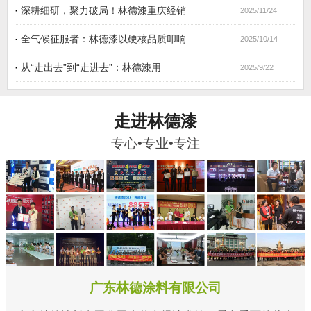
·
深耕细研，聚力破局！林德漆重庆经销
2025/11/24
·
全气候征服者：林德漆以硬核品质叩响
2025/10/14
·
从“走出去”到“走进去”：林德漆用
2025/9/22
走进林德漆
专心•专业•专注
广东林德涂料有限公司